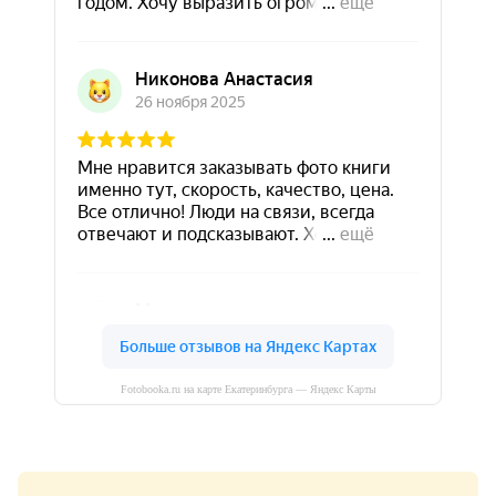
Fotobooka.ru на карте Екатеринбурга — Яндекс Карты