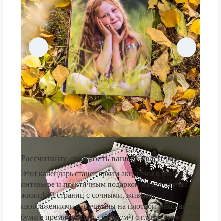
Рассчитайте стоимость вашего календаря
Этот календарь станет ярким акцентом в вашем
интерьере и практичным подарком на все случаи
жизни! 13 страниц с сочными, живыми
изображениями напечатаны на плотной мелованной
бумаге премиум-класса (250 г/м²) с глянцевым