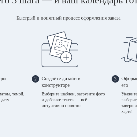
Быстрый и понятный процесс оформления заказа
тры
Создайте дизайн в
Оформи
2
3
конструкторе
его
матом, темой,
Выберите шаблон, загрузите фото
Укажите
 дату
и добавьте тексты — всё
выберит
интуитивно понятно!
заверши
карте!