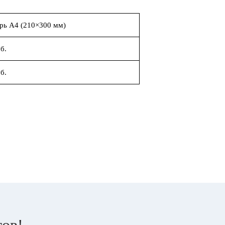
рь А4 (210×300 мм)
б.
б.
тов!