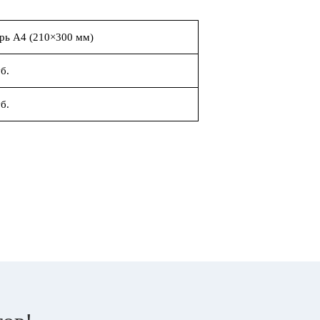
рь А4 (210×300 мм)
б.
б.