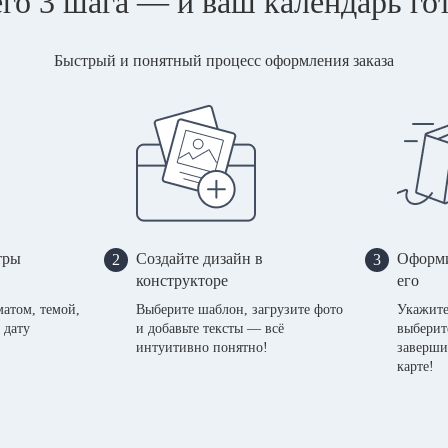
го 3 шага — и ваш календарь го
Быстрый и понятный процесс оформления заказа
тры
Создайте дизайн в
Оформи
2
3
конструкторе
его
матом, темой,
Выберите шаблон, загрузите фото
Укажите
 дату
и добавьте тексты — всё
выберит
интуитивно понятно!
заверши
карте!