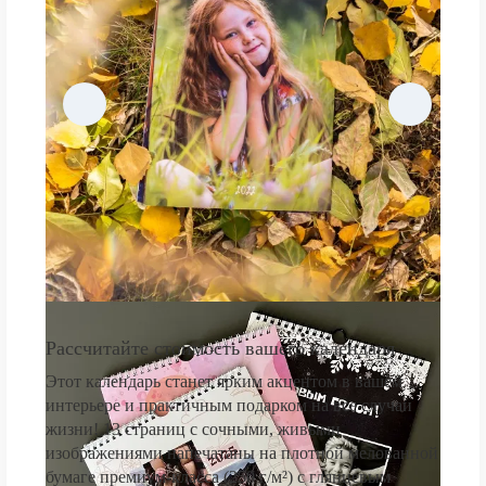
Рассчитайте стоимость вашего календаря
Этот календарь станет ярким акцентом в вашем
интерьере и практичным подарком на все случаи
жизни! 13 страниц с сочными, живыми
изображениями напечатаны на плотной мелованной
бумаге премиум-класса (250 г/м²) с глянцевым