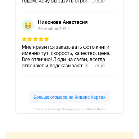
Fotobooka.ru на карте Екатеринбурга — Яндекс Карты