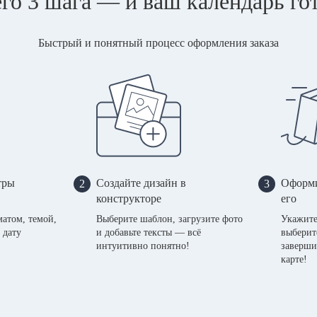
го 3 шага — и ваш календарь го
Быстрый и понятный процесс оформления заказа
тры
Создайте дизайн в
Оформи
2
3
конструкторе
его
матом, темой,
Выберите шаблон, загрузите фото
Укажите
 дату
и добавьте тексты — всё
выберит
интуитивно понятно!
заверши
карте!