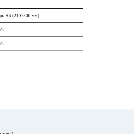
рь А4 (210×300 мм)
б.
б.