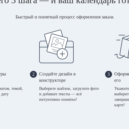
Быстрый и понятный процесс оформления заказа
тры
Создайте дизайн в
Оформи
2
3
конструкторе
его
матом, темой,
Выберите шаблон, загрузите фото
Укажите
 дату
и добавьте тексты — всё
выберит
интуитивно понятно!
заверши
карте!