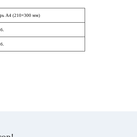
рь А4 (210×300 мм)
б.
б.
тов!