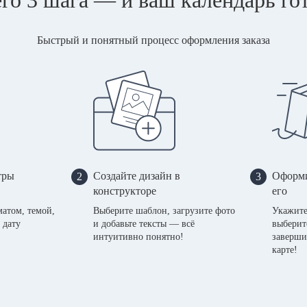
Быстрый и понятный процесс оформления заказа
тры
Создайте дизайн в
Оформи
2
3
конструкторе
его
матом, темой,
Выберите шаблон, загрузите фото
Укажите
 дату
и добавьте тексты — всё
выберит
интуитивно понятно!
заверши
карте!