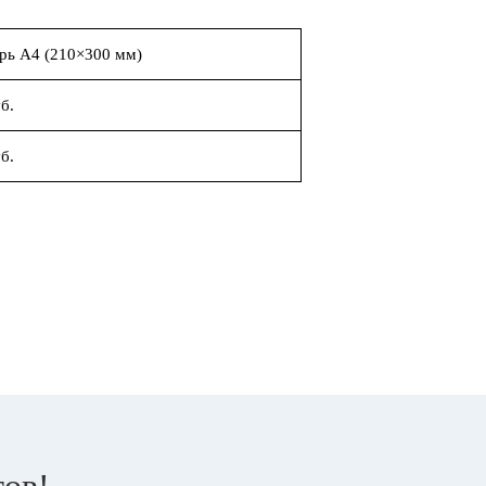
рь А4 (210×300 мм)
б.
б.
тов!