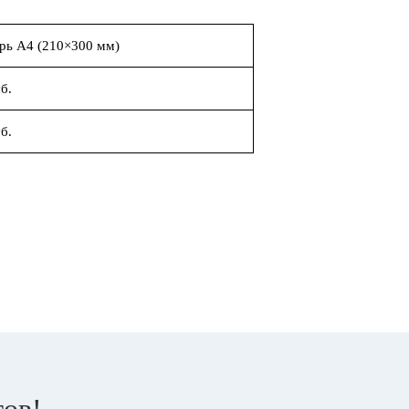
рь А4 (210×300 мм)
б.
б.
тов!