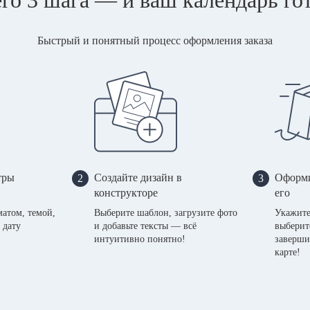
Быстрый и понятный процесс оформления заказа
тры
Создайте дизайн в
Оформи
2
3
конструкторе
его
матом, темой,
Выберите шаблон, загрузите фото
Укажите
 дату
и добавьте тексты — всё
выберит
интуитивно понятно!
заверши
карте!