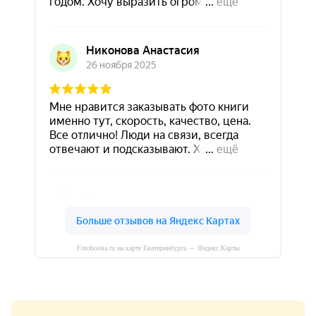
Fotobooka.ru на карте Екатеринбурга — Яндекс Карты