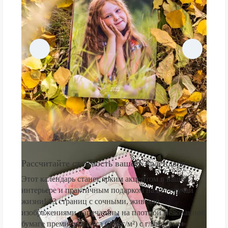
Рассчитайте стоимость вашего календаря
Этот календарь станет ярким акцентом в вашем
интерьере и практичным подарком на все случаи
жизни! 13 страниц с сочными, живыми
изображениями напечатаны на плотной мелованной
бумаге премиум-класса (250 г/м²) с глянцевым