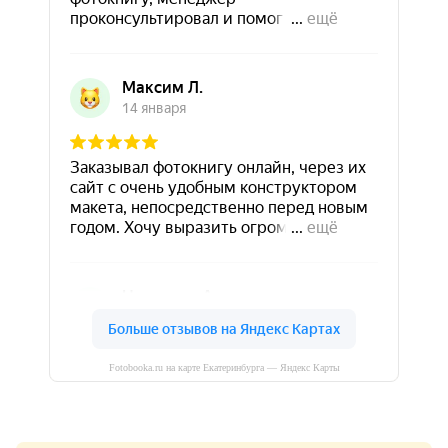
Fotobooka.ru на карте Екатеринбурга — Яндекс Карты