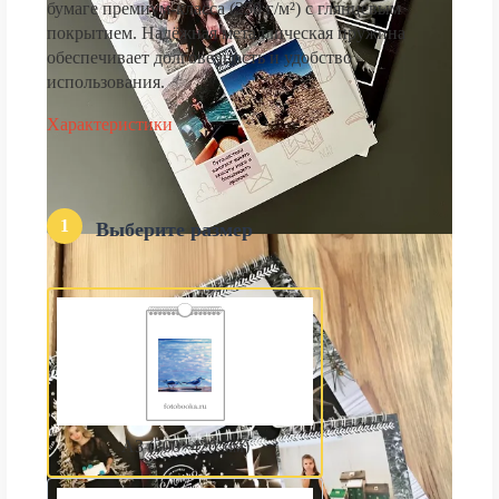
бумаге премиум-класса (250 г/м²) с глянцевым
покрытием. Надёжная металлическая пружина
обеспечивает долговечность и удобство
использования.
Характеристики
1
Выберите размер
А3 (300×420 мм)