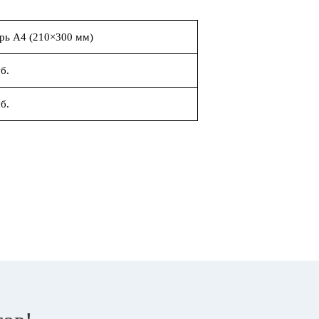
рь А4 (210×300 мм)
б.
б.