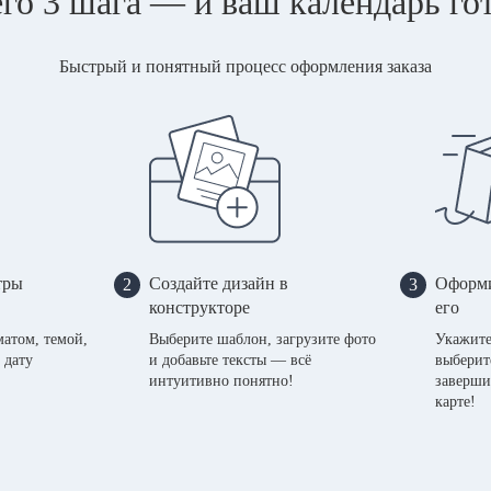
го 3 шага — и ваш календарь го
Быстрый и понятный процесс оформления заказа
тры
Создайте дизайн в
Оформи
2
3
конструкторе
его
матом, темой,
Выберите шаблон, загрузите фото
Укажите
 дату
и добавьте тексты — всё
выберит
интуитивно понятно!
заверши
карте!