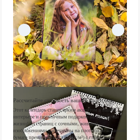
Рассчитайте стоимость вашего календаря
Этот календарь станет ярким акцентом в вашем
интерьере и практичным подарком на все случаи
жизни! 13 страниц с сочными, живыми
изображениями напечатаны на плотной мелованной
бумаге премиум-класса (250 г/м²) с глянцевым