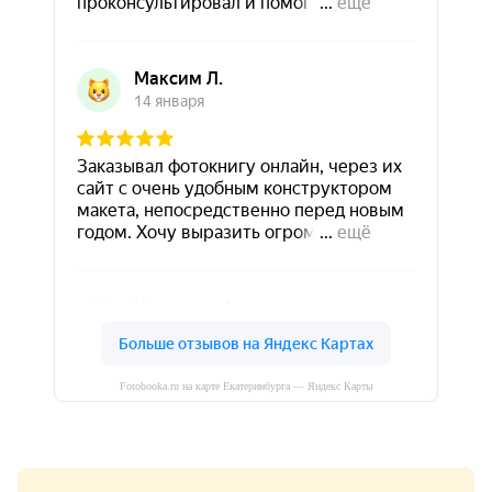
Fotobooka.ru на карте Екатеринбурга — Яндекс Карты