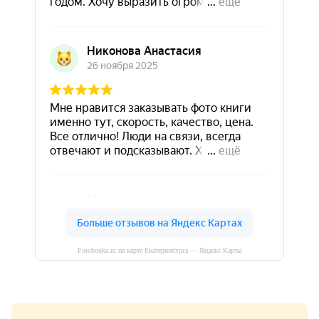
Fotobooka.ru на карте Екатеринбурга — Яндекс Карты