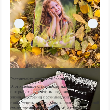
Рассчитайте стоимость вашего календаря
Этот календарь станет ярким акцентом в вашем
интерьере и практичным подарком на все случаи
жизни! 13 страниц с сочными, живыми
изображениями напечатаны на плотной мелованной
бумаге премиум-класса (250 г/м²) с глянцевым