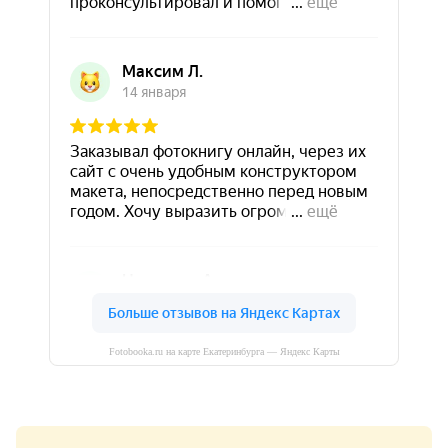
Fotobooka.ru на карте Екатеринбурга — Яндекс Карты