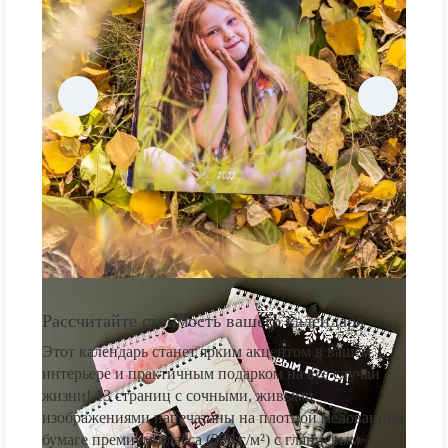
Рассчитайте стоимость вашего календаря
Этот календарь станет ярким акцентом в вашем
интерьере и практичным подарком на все случаи
жизни! 13 страниц с сочными, живыми
изображениями напечатаны на плотной мелованной
бумаге премиум-класса (250 г/м²) с глянцевым