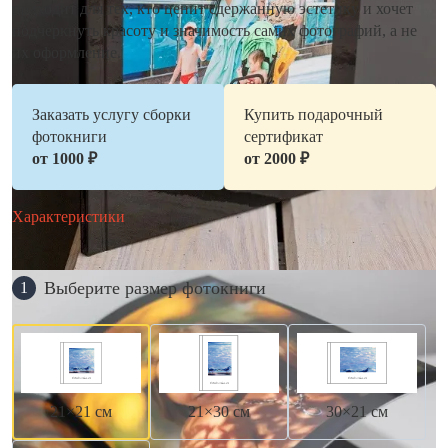
подходит для тех, кто ценит сдержанную эстетику и хочет
подчеркнуть красоту и значимость самих фотографий, а не
их оформление.
Заказать услугу сборки
Купить подарочный
фотокниги
сертификат
от 1000 ₽
от 2000 ₽
Характеристики
Выберите размер фотокниги
1
21×21 см
21×30 см
30×21 см