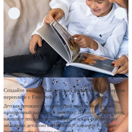
Создайте волшебный детский фотоальбом в твердом
переплете с Fotobooka!
Детская фотокнига: создайте свой уникальный альбом,
наполненный радостью и любовью! Добавьте лучшие фото,
напишите теплые тексты, выберите яркий фон, украсьте
забавными детскими картинками. Сохраните эти яркие
воспоминания о детстве навсегда!