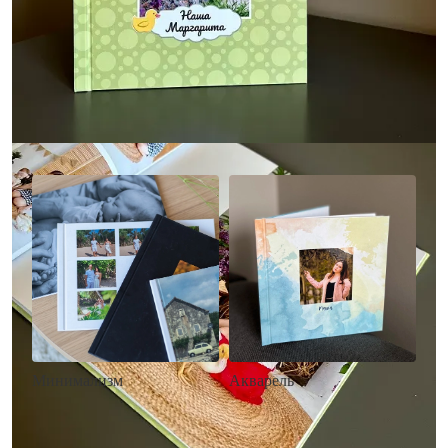
Другие стили фотокниг
Минимализм
Акварель
• Без декора
• Декор в стиле
• Выбор цвета фона
акварельных красок