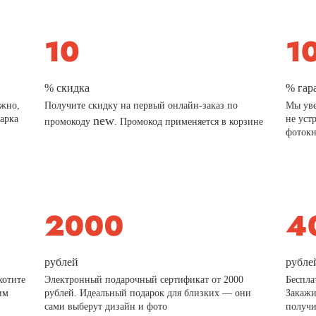
% скидка
% гар
ажно,
Получите скидку на первый онлайн-заказ по
Мы уве
дарка
new
не уст
промокоду
. Промокод применяется в корзине
фотокн
рублей
рубле
хотите
Электронный подарочный сертификат от 2000
Беспла
им
рублей. Идеальный подарок для близких — они
Закажи
сами выберут дизайн и фото
получи