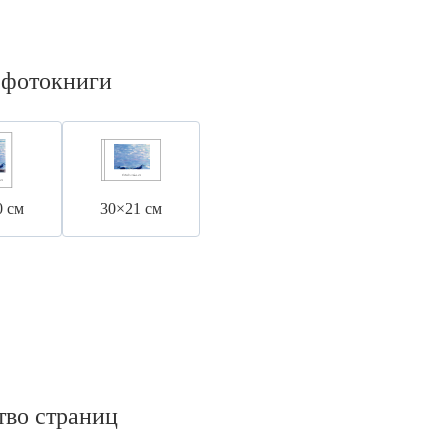
 фотокниги
0 см
30×21 см
тво страниц