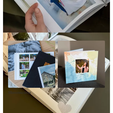
Другие стили фотокниг
Минимализм
Акварель
• Без декора
• Декор в стиле
• Выбор цвета фона
акварельных красок
• Загрузка фото и текста
• Выбор цвета фона