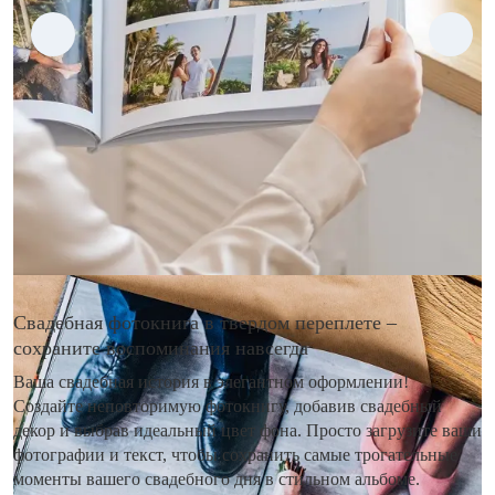
Свадебная фотокнига в твердом переплете –
сохраните воспоминания навсегда
Ваша свадебная история в элегантном оформлении!
Создайте неповторимую фотокнигу, добавив свадебный
декор и выбрав идеальный цвет фона. Просто загрузите ваши
фотографии и текст, чтобы сохранить самые трогательные
моменты вашего свадебного дня в стильном альбоме.