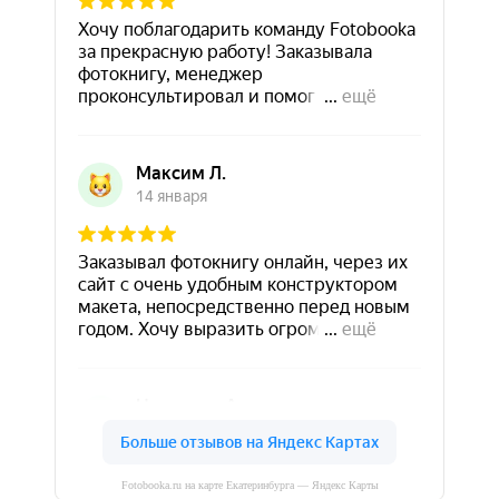
Fotobooka.ru на карте Екатеринбурга — Яндекс Карты