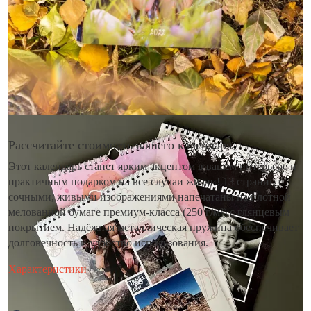
Рассчитайте стоимость вашего календаря
Этот календарь станет ярким акцентом в вашем интерьере и
практичным подарком на все случаи жизни! 13 страниц с
сочными, живыми изображениями напечатаны на плотной
мелованной бумаге премиум-класса (250 г/м²) с глянцевым
покрытием. Надёжная металлическая пружина обеспечивает
долговечность и удобство использования.
Характеристики