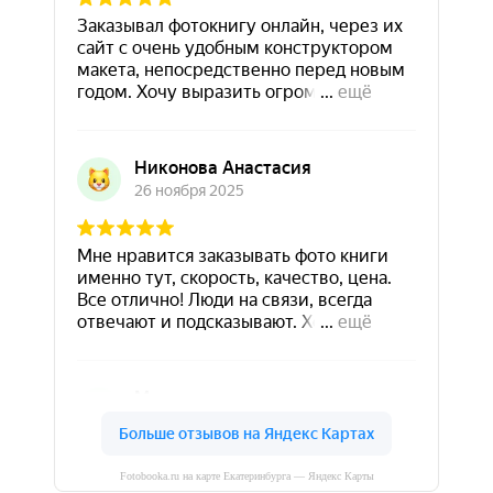
Fotobooka.ru на карте Екатеринбурга — Яндекс Карты