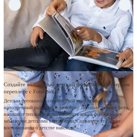
Создайте волшебный детский фотоальбом в твердом
переплете с Fotobooka!
Детская фотокнига: создайте свой уникальный альбом,
наполненный радостью и любовью! Добавьте лучшие фото,
напишите теплые тексты, выберите яркий фон, украсьте
забавными детскими картинками. Сохраните эти яркие
воспоминания о детстве навсегда!