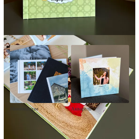
Другие стили фотокниг
Минимализм
Акварель
• Без декора
• Декор в стиле
• Выбор цвета фона
акварельных красок
• Загрузка фото и текста
• Выбор цвета фона
• Загрузка фото и текста