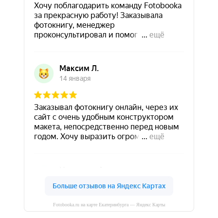
Fotobooka.ru на карте Екатеринбурга — Яндекс Карты