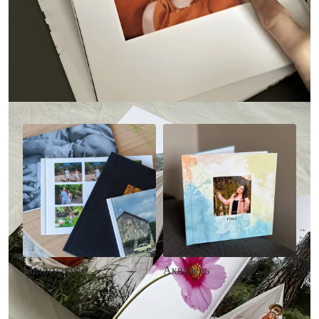
Другие стили фотокниг
Минимализм
Акварель
• Без декора
• Декор в стиле
• Выбор цвета фона
акварельных красок