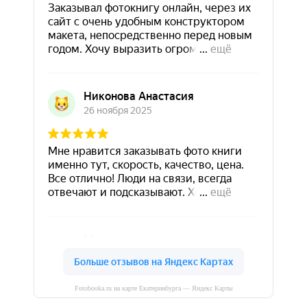
Fotobooka.ru на карте Екатеринбурга — Яндекс Карты