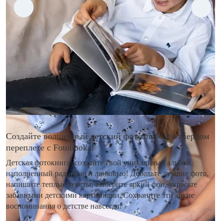
Создайте волшебный детский фотоальбом в твердом
переплете с Fotobooka!
Детская фотокнига: создайте свой уникальный альбом,
наполненный радостью и любовью! Добавьте лучшие фото,
напишите теплые тексты, выберите яркий фон, украсьте
забавными детскими картинками. Сохраните эти яркие
воспоминания о детстве навсегда!