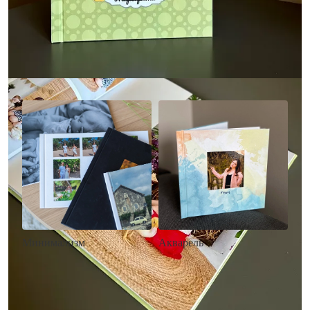
Другие стили фотокниг
Минимализм
Акварель
• Без декора
• Декор в стиле
• Выбор цвета фона
акварельных красок
• Загрузка фото и текста
• Выбор цвета фона
• Загрузка фото и текста