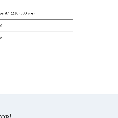
рь А4 (210×300 мм)
б.
б.
тов!