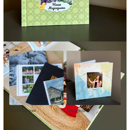
Другие стили фотокниг
Минимализм
Акварель
• Без декора
• Декор в стиле
• Выбор цвета фона
акварельных красок