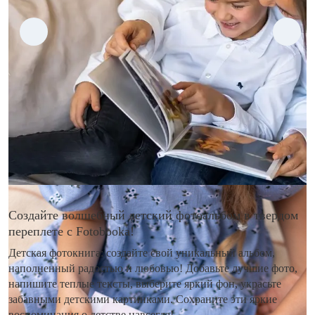
Создайте волшебный детский фотоальбом в твердом
переплете с Fotobooka!
Детская фотокнига: создайте свой уникальный альбом,
наполненный радостью и любовью! Добавьте лучшие фото,
напишите теплые тексты, выберите яркий фон, украсьте
забавными детскими картинками. Сохраните эти яркие
воспоминания о детстве навсегда!