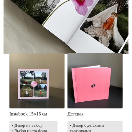
• Без декора
• Декор в стиле
• Выбор цвета фона
акварельных красок
• Загрузка фото и текста
• Выбор цвета фона
• Загрузка фото и текста
Заказать
Заказать
Instabook 15×15 см
Детская
• Декор на выбор
• Декор с детскими
• Выбор цвета фона
картинками