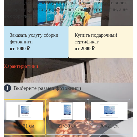
подходит для тех, кто ценит сдержанную эстетику и хочет
подчеркнуть красоту и значимость самих фотографий, а не
их оформление.
Заказать услугу сборки
Купить подарочный
фотокниги
сертификат
от 1000 ₽
от 2000 ₽
Характеристики
Выберите размер фотокниги
1
21×21 см
21×30 см
30×21 см