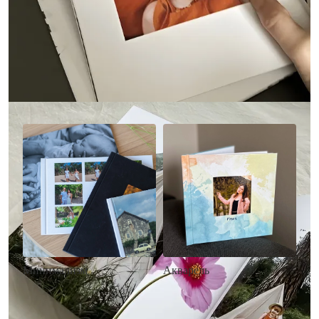
Другие стили фотокниг
Минимализм
Акварель
• Без декора
• Декор в стиле
• Выбор цвета фона
акварельных красок