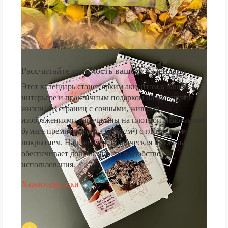
Рассчитайте стоимость вашего календаря
Этот календарь станет ярким акцентом в вашем
интерьере и практичным подарком на все случаи
жизни! 13 страниц с сочными, живыми
изображениями напечатаны на плотной мелованной
бумаге премиум-класса (250 г/м²) с глянцевым
покрытием. Надёжная металлическая пружина
обеспечивает долговечность и удобство
использования.
Характеристики