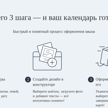
го 3 шага — и ваш календарь го
Быстрый и понятный процесс оформления заказа
тры
Создайте дизайн в
Оформи
2
3
конструкторе
его
матом, темой,
Выберите шаблон, загрузите фото
Укажите
 дату
и добавьте тексты — всё
выберит
интуитивно понятно!
заверши
карте!