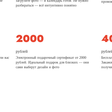
ве
загрузите фото — и календарь готов. Не нужно
промо
разбираться — всё интуитивно понятно
рублей
рубле
ли вас
Электронный подарочный сертификат от 2000
Беспла
рублей. Идеальный подарок для близких — они
Закажи
сами выберут дизайн и фото
получи