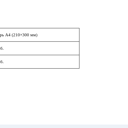
рь А4 (210×300 мм)
б.
б.