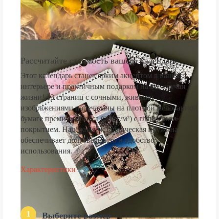
Рассчитайте стоимость вашего календаря
Этот календарь станет ярким акцентом в вашем
интерьере и практичным подарком на все случаи
жизни! 13 страниц с сочными, живыми
изображениями напечатаны на плотной мелованной
бумаге премиум-класса (250 г/м²) с глянцевым
покрытием. Надёжная металлическая пружина
обеспечивает долговечность и удобство
использования.
Характеристики
1
Выберите размер