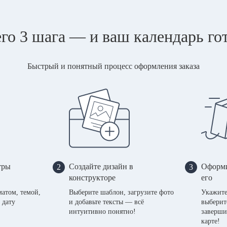
го 3 шага — и ваш календарь го
Быстрый и понятный процесс оформления заказа
тры
Создайте дизайн в
Оформи
2
3
конструкторе
его
матом, темой,
Выберите шаблон, загрузите фото
Укажите
 дату
и добавьте тексты — всё
выберит
интуитивно понятно!
заверши
карте!