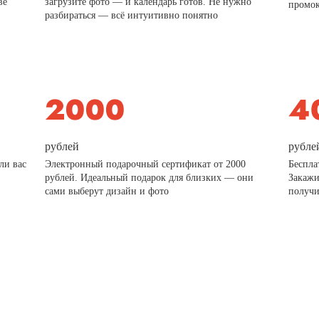
ве
загрузите фото — и календарь готов. Не нужно
промо
разбираться — всё интуитивно понятно
рублей
рубле
ли вас
Электронный подарочный сертификат от 2000
Беспла
рублей. Идеальный подарок для близких — они
Закажи
сами выберут дизайн и фото
получи