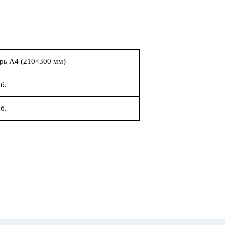
рь А4 (210×300 мм)
б.
б.