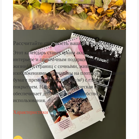
Рассчитайте стоимость вашего календаря
Этот календарь станет ярким акцентом в вашем
интерьере и практичным подарком на все случаи
жизни! 13 страниц с сочными, живыми
изображениями напечатаны на плотной мелованной
бумаге премиум-класса (250 г/м²) с глянцевым
покрытием. Надёжная металлическая пружина
обеспечивает долговечность и удобство
использования.
Характеристики