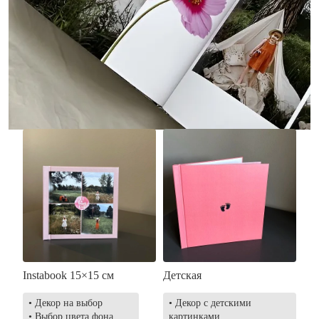
• Без декора
• Декор в стиле
• Выбор цвета фона
акварельных красок
• Загрузка фото и текста
• Выбор цвета фона
• Загрузка фото и текста
Заказать
Заказать
Instabook 15×15 см
Детская
• Декор на выбор
• Декор с детскими
• Выбор цвета фона
картинками