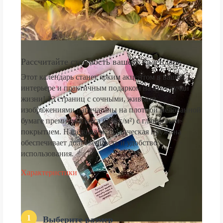
Рассчитайте стоимость вашего календаря
Этот календарь станет ярким акцентом в вашем
интерьере и практичным подарком на все случаи
жизни! 13 страниц с сочными, живыми
изображениями напечатаны на плотной мелованной
бумаге премиум-класса (250 г/м²) с глянцевым
покрытием. Надёжная металлическая пружина
обеспечивает долговечность и удобство
использования.
Характеристики
1
Выберите размер