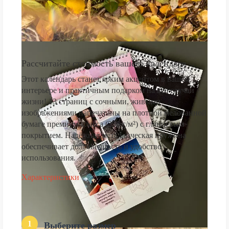
Рассчитайте стоимость вашего календаря
Этот календарь станет ярким акцентом в вашем
интерьере и практичным подарком на все случаи
жизни! 13 страниц с сочными, живыми
изображениями напечатаны на плотной мелованной
бумаге премиум-класса (250 г/м²) с глянцевым
покрытием. Надёжная металлическая пружина
обеспечивает долговечность и удобство
использования.
Характеристики
1
Выберите размер