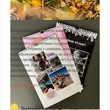
Рассчитайте стоимость вашего календаря
Этот календарь станет ярким акцентом в вашем
интерьере и практичным подарком на все случаи
жизни! 13 страниц с сочными, живыми
изображениями напечатаны на плотной мелованной
бумаге премиум-класса (250 г/м²) с глянцевым
покрытием. Надёжная металлическая пружина
обеспечивает долговечность и удобство
использования.
Характеристики
1
Выберите размер