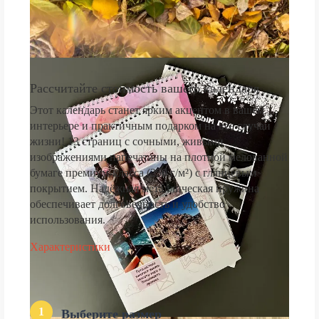
Рассчитайте стоимость вашего календаря
Этот календарь станет ярким акцентом в вашем
интерьере и практичным подарком на все случаи
жизни! 13 страниц с сочными, живыми
изображениями напечатаны на плотной мелованной
бумаге премиум-класса (250 г/м²) с глянцевым
покрытием. Надёжная металлическая пружина
обеспечивает долговечность и удобство
использования.
Характеристики
1
Выберите размер