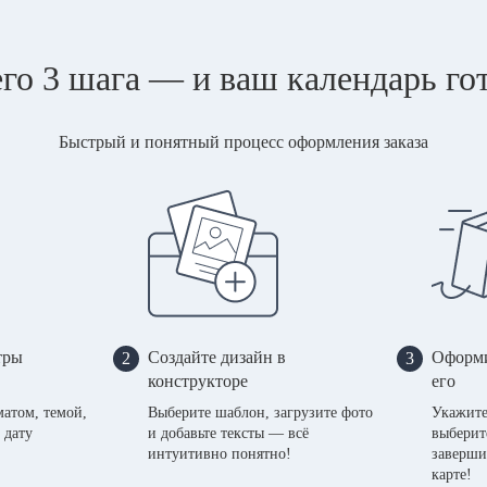
го 3 шага — и ваш календарь го
Быстрый и понятный процесс оформления заказа
тры
Создайте дизайн в
Оформи
2
3
конструкторе
его
матом, темой,
Выберите шаблон, загрузите фото
Укажите
 дату
и добавьте тексты — всё
выберит
интуитивно понятно!
заверши
карте!