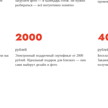
ве
загрузите фото — и календарь готов. Не нужно
промо
разбираться — всё интуитивно понятно
рублей
рубле
ли вас
Электронный подарочный сертификат от 2000
Беспла
рублей. Идеальный подарок для близких — они
Закажи
сами выберут дизайн и фото
получи