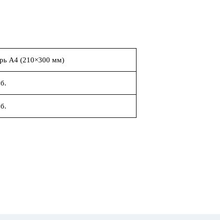
рь А4 (210×300 мм)
б.
б.