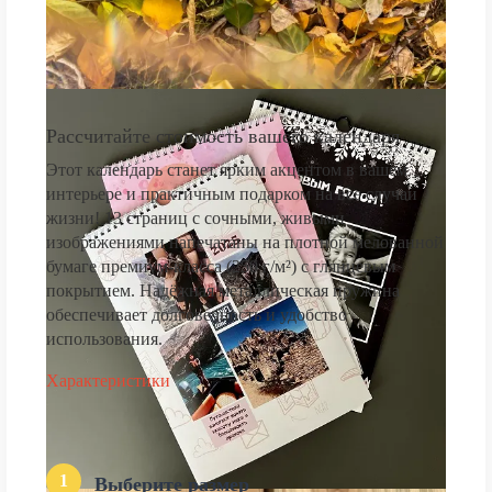
Рассчитайте стоимость вашего календаря
Этот календарь станет ярким акцентом в вашем
интерьере и практичным подарком на все случаи
жизни! 13 страниц с сочными, живыми
изображениями напечатаны на плотной мелованной
бумаге премиум-класса (250 г/м²) с глянцевым
покрытием. Надёжная металлическая пружина
обеспечивает долговечность и удобство
использования.
Характеристики
1
Выберите размер