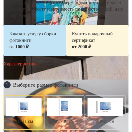
подходит для тех, кто ценит сдержанную эстетику и хочет
подчеркнуть красоту и значимость самих фотографий, а не
их оформление.
Заказать услугу сборки
Купить подарочный
фотокниги
сертификат
от 1000 ₽
от 2000 ₽
Характеристики
Выберите размер фотокниги
1
21×21 см
21×30 см
30×21 см