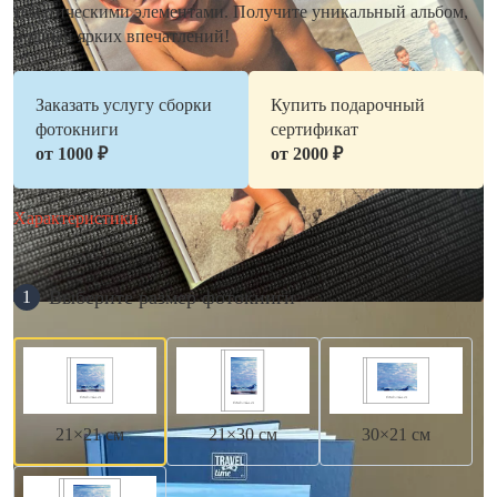
тематическими элементами. Получите уникальный альбом,
полный ярких впечатлений!
Заказать услугу сборки
Купить подарочный
фотокниги
сертификат
от 1000 ₽
от 2000 ₽
Характеристики
Выберите размер фотокниги
1
21×21 см
21×30 см
30×21 см