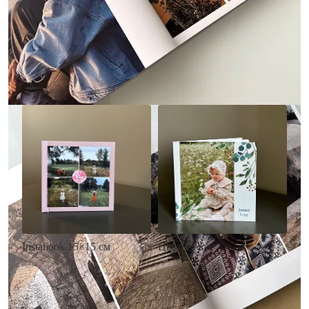
• Без декора
• Декор в стиле
• Выбор цвета фона
акварельных красок
• Загрузка фото и текста
• Выбор цвета фона
• Загрузка фото и текста
Заказать
Заказать
Цветы
Instabook 15×15 см
• Декор цветы
• Декор на выбор
• Выбор цвета фона
• Выбор цвета фона
• Загрузка фото и текста
• Загрузка фото и текста