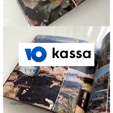
Доставка
Оплата
Как оплатить заказ?
Оплата по карте через систему Ю kassa
При оплате банковской картой на сайте после
оформления заказа сайт переадресует на платежный
шлюз сервиса Ю kassa. После оплаты сервис
переадресует вас обратно на сайт.