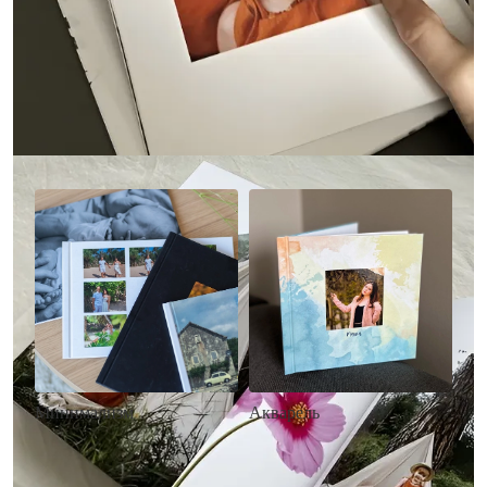
Другие стили фотокниг
Минимализм
Акварель
• Без декора
• Декор в стиле
• Выбор цвета фона
акварельных красок