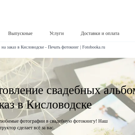
Выпускные
Услуги
Доставки и оплата
на заказ в Кисловодске - Печать фотокниг | Fotobooka.ru
товление свадебных альбо
аказ в Кисловодске
любимые фотографии в свадебную фотокнигу! Наш
руктор сделает всё за вас.