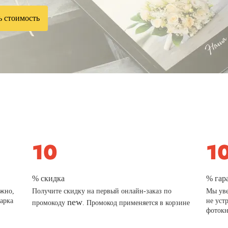
ь стоимость
% скидка
% гар
ажно,
Получите скидку на первый онлайн-заказ по
Мы уве
дарка
new
не уст
промокоду
. Промокод применяется в корзине
фотокн