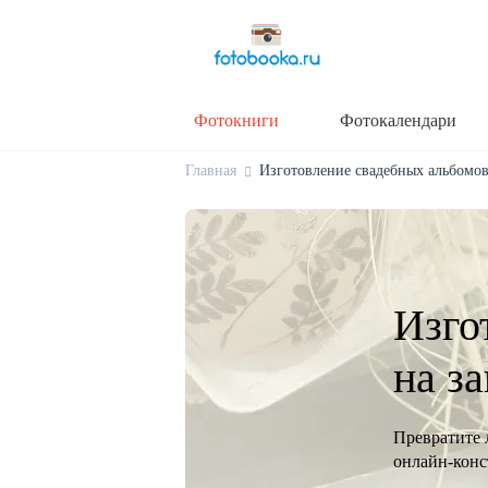
Фотокниги
Фотокалендари
Главная
Изготовление свадебных альбомов 
Изго
на з
Превратите 
онлайн-конст