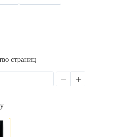
тво страниц
у