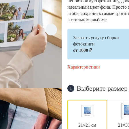
неповторимую фотокнигу, доб
идеальный цвет фона. Просто 
чтобы сохранить самые трогат
в стильном альбоме.
Заказать услугу сборки
фотокниги
от 1000 ₽
Характеристики
Выберите размер
1
21×21 см
21×3