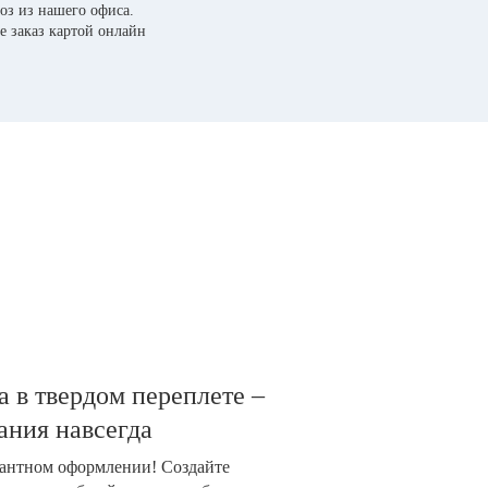
оз из нашего офиса.
е заказ картой онлайн
 в твердом переплете –
ания навсегда
гантном оформлении! Создайте