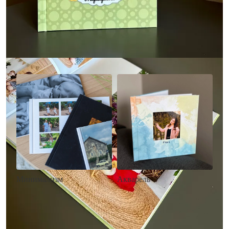
Другие стили фотокниг
Минимализм
Акварель
• Без декора
• Декор в стиле
• Выбор цвета фона
акварельных красок
• Загрузка фото и текста
• Выбор цвета фона
• Загрузка фото и текста