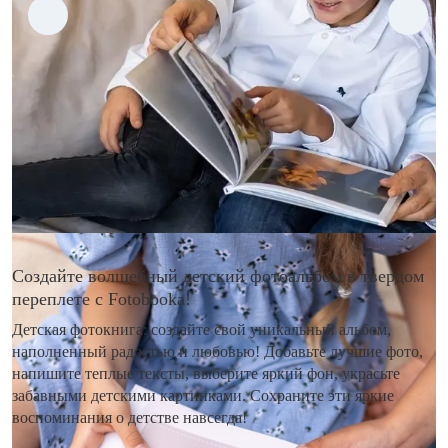
Создайте волшебный детский фотоальбом в твердом
переплете с Fotobooka!
Детская фотокнига: создайте свой уникальный альбом,
наполненный радостью и любовью! Добавьте лучшие фото,
напишите теплые тексты, выберите яркий фон, украсьте
забавными детскими картинками. Сохраните эти яркие
воспоминания о детстве навсегда!