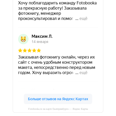
Fotobooka.ru на карте Екатеринбурга — Яндекс Карты