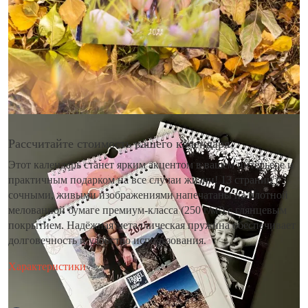
Рассчитайте стоимость вашего календаря
Этот календарь станет ярким акцентом в вашем интерьере и
практичным подарком на все случаи жизни! 13 страниц с
сочными, живыми изображениями напечатаны на плотной
мелованной бумаге премиум-класса (250 г/м²) с глянцевым
покрытием. Надёжная металлическая пружина обеспечивает
долговечность и удобство использования.
Характеристики