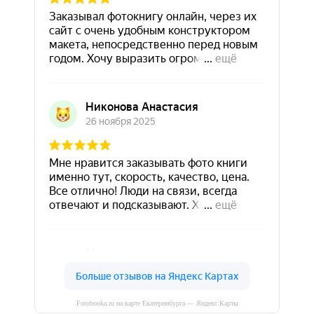
Fotobooka.ru на карте Екатеринбурга — Яндекс Карты