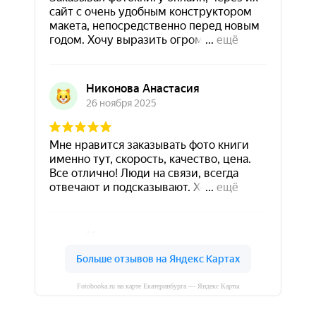
Fotobooka.ru на карте Екатеринбурга — Яндекс Карты