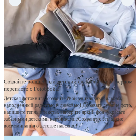
Создайте волшебный детский фотоальбом в твердом
переплете с Fotobooka!
Детская фотокнига: создайте свой уникальный альбом,
наполненный радостью и любовью! Добавьте лучшие фото,
напишите теплые тексты, выберите яркий фон, украсьте
забавными детскими картинками. Сохраните эти яркие
воспоминания о детстве навсегда!