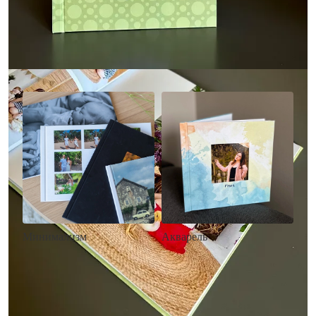
Другие стили фотокниг
Минимализм
Акварель
• Без декора
• Декор в стиле
• Выбор цвета фона
акварельных красок
• Загрузка фото и текста
• Выбор цвета фона
• Загрузка фото и текста