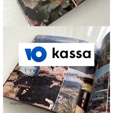
Доставка
Оплата
Как оплатить заказ?
Оплата по карте через систему Ю kassa
При оплате банковской картой на сайте после
оформления заказа сайт переадресует на платежный
шлюз сервиса Ю kassa. После оплаты сервис
переадресует вас обратно на сайт.