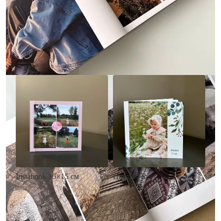
• Без декора
• Декор в стиле
• Выбор цвета фона
акварельных красок
• Загрузка фото и текста
• Выбор цвета фона
• Загрузка фото и текста
Заказать
Заказать
Цветы
Instabook 15×15 см
• Декор цветы
• Декор на выбор
• Выбор цвета фона
• Выбор цвета фона
• Загрузка фото и текста
• Загрузка фото и текста