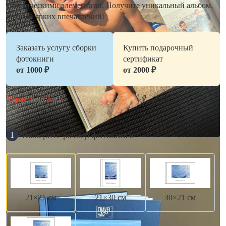
тематическими элементами. Получите уникальный альбом,
полный ярких впечатлений!
Заказать услугу сборки
Купить подарочный
фотокниги
сертификат
от 1000 ₽
от 2000 ₽
Характеристики
Выберите размер фотокниги
1
21×21 см
21×30 см
30×21 см