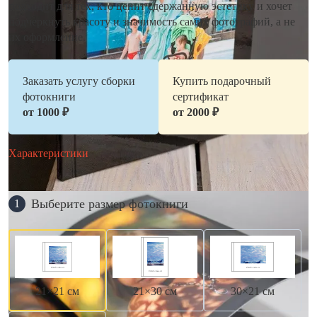
подходит для тех, кто ценит сдержанную эстетику и хочет
подчеркнуть красоту и значимость самих фотографий, а не
их оформление.
Заказать услугу сборки
Купить подарочный
фотокниги
сертификат
от 1000 ₽
от 2000 ₽
Характеристики
Выберите размер фотокниги
1
21×21 см
21×30 см
30×21 см