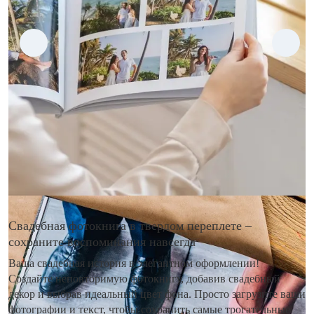
Свадебная фотокнига в твердом переплете –
сохраните воспоминания навсегда
Ваша свадебная история в элегантном оформлении!
Создайте неповторимую фотокнигу, добавив свадебный
декор и выбрав идеальный цвет фона. Просто загрузите ваши
фотографии и текст, чтобы сохранить самые трогательные