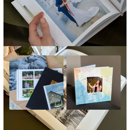
Другие стили фотокниг
Минимализм
Акварель
• Без декора
• Декор в стиле