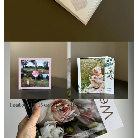
• Выбор цвета фона
акварельных красок
• Загрузка фото и текста
• Выбор цвета фона
• Загрузка фото и текста
Заказать
Заказать
Цветы
Instabook 15×15 см
• Декор цветы
• Декор на выбор
• Выбор цвета фона
• Выбор цвета фона
• Загрузка фото и текста
• Загрузка фото и текста