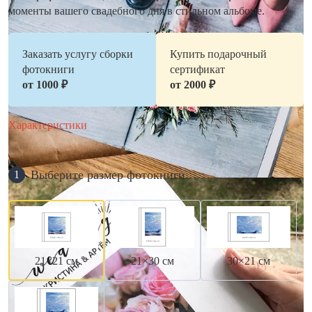
моменты вашего свадебного дня в стильном альбоме.
Заказать услугу сборки
Купить подарочный
фотокниги
сертификат
от 1000 ₽
от 2000 ₽
Характеристики
Выберите размер фотокниги
1
21×21 см
21×30 см
30×21 см