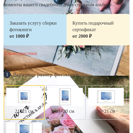
моменты вашего свадебного дня в стильном альбоме.
Заказать услугу сборки
Купить подарочный
фотокниги
сертификат
от 1000 ₽
от 2000 ₽
Характеристики
Выберите размер фотокниги
1
21×21 см
21×30 см
30×21 см