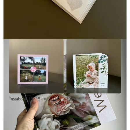
• Выбор цвета фона
акварельных красок
• Загрузка фото и текста
• Выбор цвета фона
• Загрузка фото и текста
Заказать
Заказать
Цветы
Instabook 15×15 см
• Декор цветы
• Декор на выбор
• Выбор цвета фона
• Выбор цвета фона
• Загрузка фото и текста
• Загрузка фото и текста