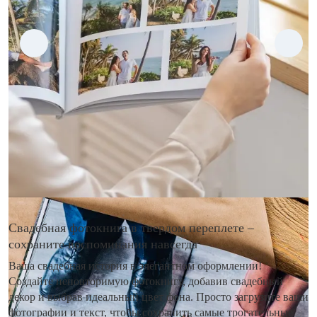
Свадебная фотокнига в твердом переплете –
сохраните воспоминания навсегда
Ваша свадебная история в элегантном оформлении!
Создайте неповторимую фотокнигу, добавив свадебный
декор и выбрав идеальный цвет фона. Просто загрузите ваши
фотографии и текст, чтобы сохранить самые трогательные