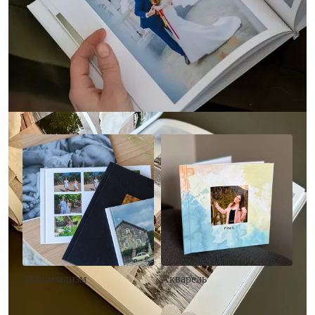
Другие стили фотокниг
Минимализм
Акварель
• Без декора
• Декор в стиле